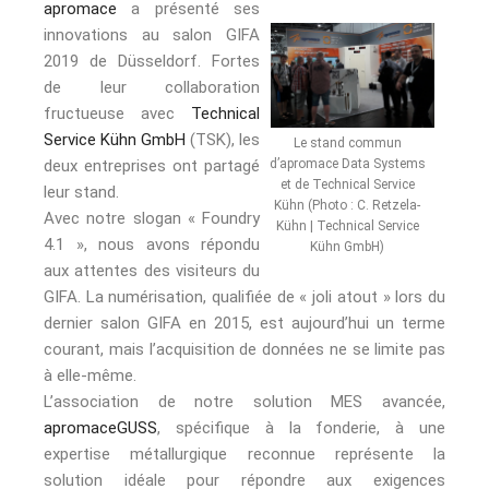
apromace
a présenté ses
innovations au salon GIFA
2019 de Düsseldorf. Fortes
de leur collaboration
fructueuse avec
Technical
Service Kühn GmbH
(TSK), les
Le stand commun
deux entreprises ont partagé
d’apromace Data Systems
et de Technical Service
leur stand.
Kühn (Photo : C. Retzela-
Avec notre slogan « Foundry
Kühn | Technical Service
4.1 », nous avons répondu
Kühn GmbH)
aux attentes des visiteurs du
GIFA. La numérisation, qualifiée de « joli atout » lors du
dernier salon GIFA en 2015, est aujourd’hui un terme
courant, mais l’acquisition de données ne se limite pas
à elle-même.
L’association de notre solution MES avancée,
apromaceGUSS
, spécifique à la fonderie, à une
expertise métallurgique reconnue représente la
solution idéale pour répondre aux exigences