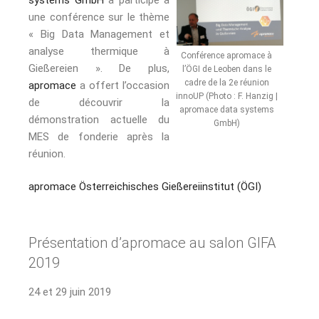
une conférence sur le thème
« Big Data Management et
analyse thermique à
Conférence apromace à
Gießereien ». De plus,
l’ÖGI de Leoben dans le
cadre de la 2e réunion
apromace
a offert l’occasion
innoUP (Photo : F. Hanzig |
de découvrir la
apromace data systems
démonstration actuelle du
GmbH)
MES de fonderie après la
réunion.
apromace
Österreichisches Gießereiinstitut (ÖGI)
Présentation d’apromace au salon GIFA
2019
24 et 29 juin 2019