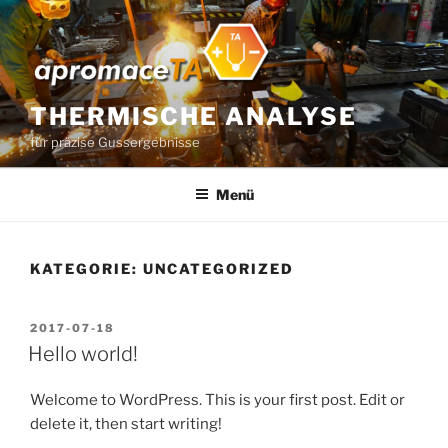
Zum
Inhalt
springen
THERMISCHE ANALYSE
für präzise Gussergebnisse
Menü
KATEGORIE:
UNCATEGORIZED
VERÖFFENTLICHT
2017-07-18
AM
Hello world!
Welcome to WordPress. This is your first post. Edit or
delete it, then start writing!